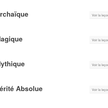
Archaïque
Voir la leço
Magique
Voir la leço
Mythique
Voir la leço
érité Absolue
Voir la leço