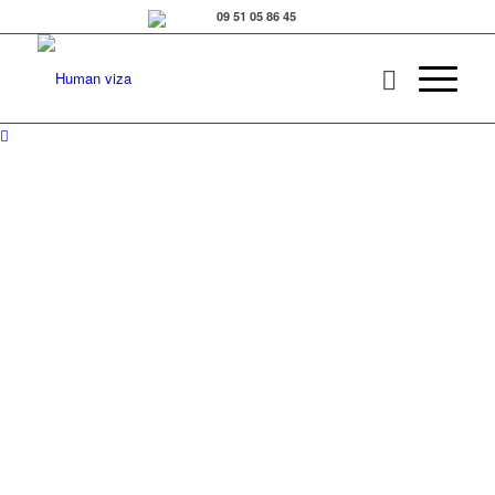
DIAGNOSTIC ET
SOLUTIONS
POUR VOTRE
RÉUSSITE
ET VOTRE
ÉPANOUISSEMENT
Egokode
Coaching
Formation