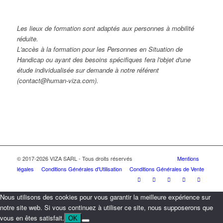
Les lieux de formation sont adaptés aux personnes à mobilité
réduite.
L'accès à la formation pour les Personnes en Situation de
Handicap ou ayant des besoins spécifiques fera l'objet d'une
étude individualisée sur demande à notre référent
(contact@human-viza.com).
© 2017-2026 VIZA SARL - Tous droits réservés
Mentions
légales
Conditions Générales d'Utilisation
Conditions Générales de Vente
Nous utilisons des cookies pour vous garantir la meilleure expérience sur
notre site web. Si vous continuez à utiliser ce site, nous supposerons que
vous en êtes satisfait.
OK