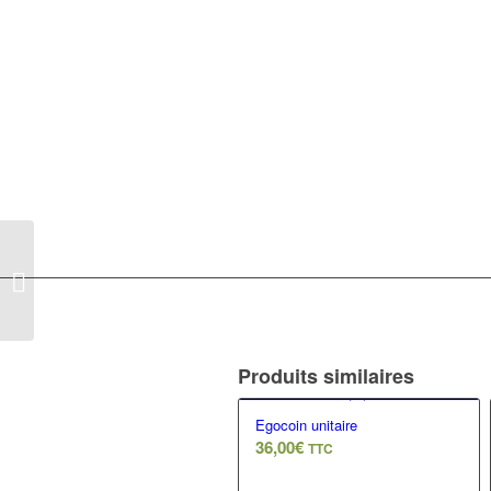
1 test egokode (3
jetons)
Produits similaires
Egocoin unitaire
36,00
€
TTC