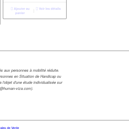
Ajouter au
Voir les détails
panier
és aux personnes à mobilité réduite.
ersonnes en Situation de Handicap ou
 l'objet d'une étude individualisée sur
ct@human-viza.com).
ales de Vente