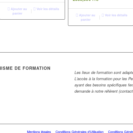
Ajouter au
Voir les détails
panier
Ajouter au
Voir les détails
panier
NISME DE FORMATION
Les lieux de formation sont adapt
L'accès à la formation pour les P
ayant des besoins spécifiques fera
demande à notre référent (conta
oits réservés
Mentions légales
Conditions Générales d'Utilisation
Conditions Génér