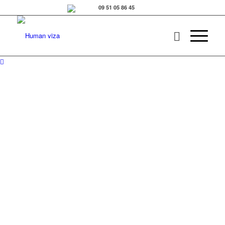
HUMANQUEST
Parce qu’aujourd’hui plus qu’hier,
recruter comporte des risques,
nous assurons vos prises de
décision